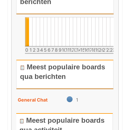
berichten
0
1
2
3
4
5
6
7
8
9
10
11
12
13
14
15
16
17
18
19
20
21
22
23
Meest populaire boards
qua berichten
General Chat
1
Meest populaire boards
qua activiteit