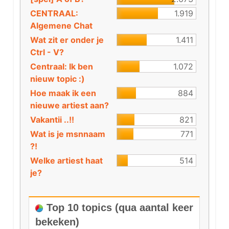
CENTRAAL:
1.919
Algemene Chat
Wat zit er onder je
1.411
Ctrl - V?
Centraal: Ik ben
1.072
nieuw topic :)
Hoe maak ik een
884
nieuwe artiest aan?
Vakantii ..!!
821
Wat is je msnnaam
771
?!
Welke artiest haat
514
je?
Top 10 topics (qua aantal keer
bekeken)