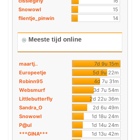
cissiegirly
16
Snowowl
15
flientje_pinwin
14
Meeste tijd online
maartj..
7d 9u 15m
Europeetje
5d 9u 22m
Robinn95
4d 7u 31m
Websmurf
3d 7u 54m
Littlebutterfly
2d 22u 36m
Sandra_O
2d 6u 49m
Snowowl
1d 18u 24m
P@ul
1d 14u 24m
***GINA***
1d 13u 42m