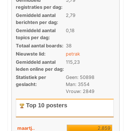
Gemiddeld
5,79
registraties per dag:
Gemiddeld aantal
2,79
berichten per dag:
Gemiddeld aantal
0,18
topics per dag:
Totaal aantal boards:
38
Nieuwste lid:
petrak
Gemiddeld aantal
115,23
leden online per dag:
Statistiek per
Geen: 50898
geslacht:
Man: 3554
Vrouw: 2849
Top 10 posters
maartj..
2.859