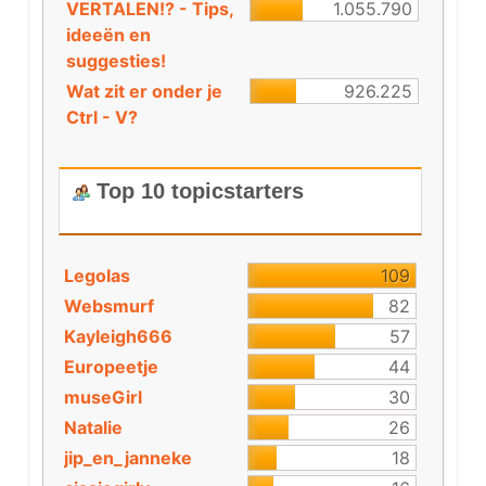
VERTALEN!? - Tips,
1.055.790
ideeën en
suggesties!
Wat zit er onder je
926.225
Ctrl - V?
Top 10 topicstarters
Legolas
109
Websmurf
82
Kayleigh666
57
Europeetje
44
museGirl
30
Natalie
26
jip_en_janneke
18