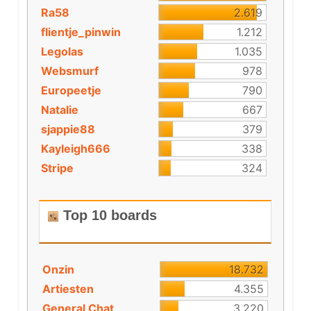
Ra58
2.619
flientje_pinwin
1.212
Legolas
1.035
Websmurf
978
Europeetje
790
Natalie
667
sjappie88
379
Kayleigh666
338
Stripe
324
Top 10 boards
Onzin
18.732
Artiesten
4.355
General Chat
3.220