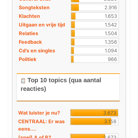
Songteksten
2.916
Klachten
1.653
Uitgaan en vrije tijd
1.542
Relaties
1.504
Feedback
1.356
Cd's en singles
1.094
Politiek
966
Top 10 topics (qua aantal
reacties)
Wat luister je nu?
3.673
CENTRAAL: Er was
3.158
eens....
[spel] A of B?
2.673