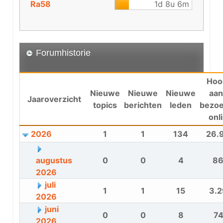
Ra58
1d 8u 6m
Forumhistorie
Hoo
Nieuwe
Nieuwe
Nieuwe
aan
Jaaroverzicht
topics
berichten
leden
bezoe
onl
2026
1
1
134
26.
augustus
0
0
4
8
2026
juli
1
1
15
3.2
2026
juni
0
0
8
74
2026