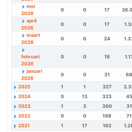
mei
0
0
17
26.
2026
april
0
0
17
1.3
2026
maart
0
0
24
1.3
2026
februari
0
0
18
1.1
2026
januari
0
0
31
6
2026
2025
1
1
327
2.3
2024
0
13
323
4
2023
1
3
300
31
2022
0
0
198
71
2021
1
17
162
1.2