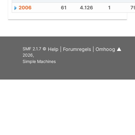
2006
61
4.126
1
7
SMF 2.1.7 ©
Help
|
Forumregels
|
Omhoog ▲
2026
,
Simple Machines