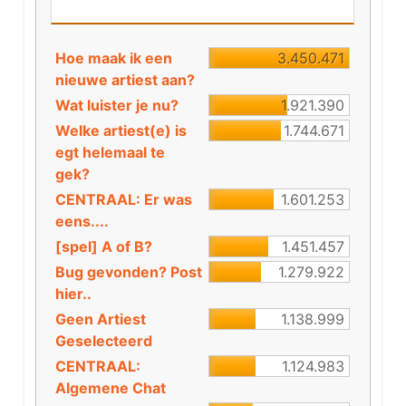
Hoe maak ik een
3.450.471
nieuwe artiest aan?
Wat luister je nu?
1.921.390
Welke artiest(e) is
1.744.671
egt helemaal te
gek?
CENTRAAL: Er was
1.601.253
eens....
[spel] A of B?
1.451.457
Bug gevonden? Post
1.279.922
hier..
Geen Artiest
1.138.999
Geselecteerd
CENTRAAL:
1.124.983
Algemene Chat