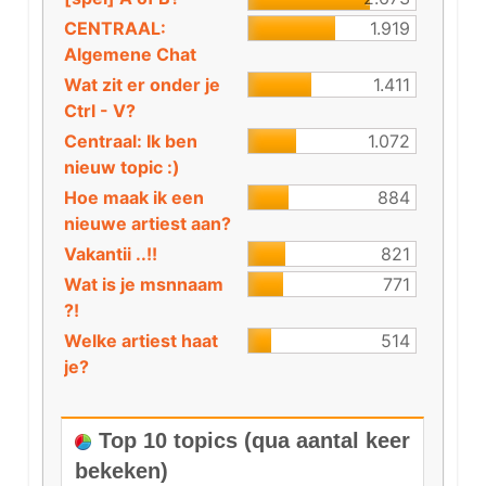
CENTRAAL:
1.919
Algemene Chat
Wat zit er onder je
1.411
Ctrl - V?
Centraal: Ik ben
1.072
nieuw topic :)
Hoe maak ik een
884
nieuwe artiest aan?
Vakantii ..!!
821
Wat is je msnnaam
771
?!
Welke artiest haat
514
je?
Top 10 topics (qua aantal keer
bekeken)