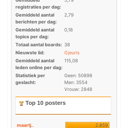
Gemiddeld
5,79
registraties per dag:
Gemiddeld aantal
2,79
berichten per dag:
Gemiddeld aantal
0,18
topics per dag:
Totaal aantal boards:
38
Nieuwste lid:
Gjeuris
Gemiddeld aantal
115,08
leden online per dag:
Statistiek per
Geen: 50898
geslacht:
Man: 3554
Vrouw: 2848
Top 10 posters
maartj..
2.859