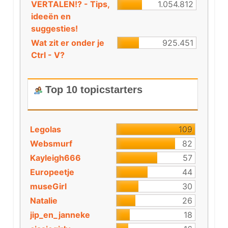
VERTALEN!? - Tips,
1.054.812
ideeën en
suggesties!
Wat zit er onder je
925.451
Ctrl - V?
Top 10 topicstarters
Legolas
109
Websmurf
82
Kayleigh666
57
Europeetje
44
museGirl
30
Natalie
26
jip_en_janneke
18