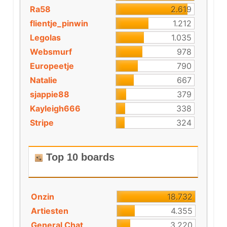
Ra58
2.619
flientje_pinwin
1.212
Legolas
1.035
Websmurf
978
Europeetje
790
Natalie
667
sjappie88
379
Kayleigh666
338
Stripe
324
Top 10 boards
Onzin
18.732
Artiesten
4.355
General Chat
3.220