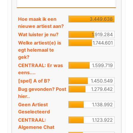
Hoe maak ik een
3.449.638
nieuwe artiest aan?
Wat luister je nu?
1.919.284
Welke artiest(e) is
1.744.601
egt helemaal te
gek?
CENTRAAL: Er was
1.599.719
eens....
[spel] A of B?
1.450.549
Bug gevonden? Post
1.279.642
hier..
Geen Artiest
1.138.992
Geselecteerd
CENTRAAL:
1.123.922
Algemene Chat