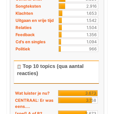
Songteksten
2.916
Klachten
1.653
Uitgaan en vrije tijd
1.542
Relaties
1.504
Feedback
1.356
Cd's en singles
1.094
Politiek
966
Top 10 topics (qua aantal
reacties)
Wat luister je nu?
3.673
CENTRAAL: Er was
3.158
eens....
[spel] A of B?
2.673