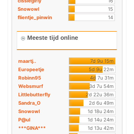
cissiegirly
16
Snowowl
15
flientje_pinwin
14
Meeste tijd online
maartj..
7d 9u 15m
Europeetje
5d 9u 22m
Robinn95
4d 7u 31m
Websmurf
3d 7u 54m
Littlebutterfly
2d 22u 36m
Sandra_O
2d 6u 49m
Snowowl
1d 18u 24m
P@ul
1d 14u 24m
***GINA***
1d 13u 42m