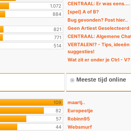
CENTRAAL: Er was eens....
1.072
[spel] A of B?
884
Bug gevonden? Post hier..
Geen Artiest Geselecteerd
821
CENTRAAL: Algemene Cha
771
VERTALEN!? - Tips, ideeën
514
suggesties!
Wat zit er onder je Ctrl - V?
Meeste tijd online
109
maartj..
82
Europeetje
57
Robinn95
44
Websmurf