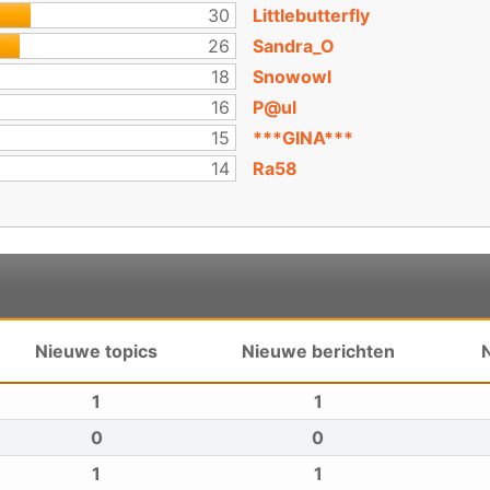
30
Littlebutterfly
26
Sandra_O
18
Snowowl
16
P@ul
15
***GINA***
14
Ra58
Nieuwe topics
Nieuwe berichten
1
1
0
0
1
1