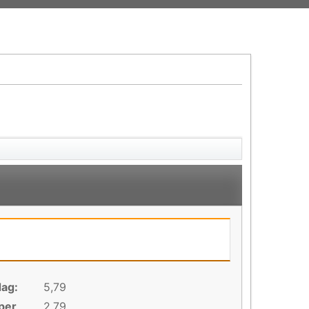
dag:
5,79
per
2,79