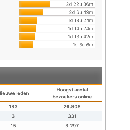
2d 22u 36m
2d 6u 49m
1d 18u 24m
1d 14u 24m
1d 13u 42m
1d 8u 6m
Hoogst aantal
Nieuwe leden
bezoekers online
133
26.908
3
331
15
3.297