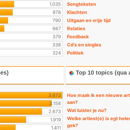
1.035
Songteksten
978
Klachten
790
Uitgaan en vrije tijd
667
Relaties
379
Feedback
338
Cd's en singles
324
Politiek
ies)
Top 10 topics (qua 
3.673
Hoe maak ik een nieuwe art
aan?
3.158
Wat luister je nu?
2.673
Welke artiest(e) is egt hele
1.919
gek?
1.411