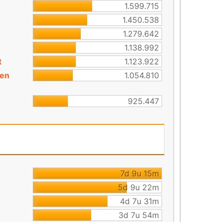
1.599.715
1.450.538
1.279.642
1.138.992
t
1.123.922
 en
1.054.810
925.447
7d 9u 15m
5d 9u 22m
4d 7u 31m
3d 7u 54m