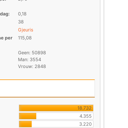
 dag:
0,18
38
Gjeuris
ne per
115,08
Geen: 50898
Man: 3554
Vrouw: 2848
18.732
4.355
3.220