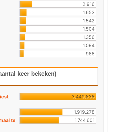
2.916
1.653
1.542
1.504
1.356
1.094
966
aantal keer bekeken)
iest
3.449.636
1.919.278
maal te
1.744.601