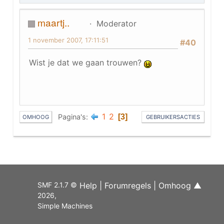
maartj..
Moderator
1 november 2007, 17:11:51
#40
Wist je dat we gaan trouwen?
1
2
Pagina's
3
OMHOOG
GEBRUIKERSACTIES
SMF 2.1.7 ©
Help
|
Forumregels
|
Omhoog ▲
2026
,
Simple Machines