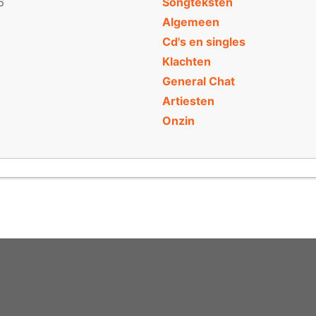
6
Songteksten
Algemeen
Cd's en singles
Klachten
General Chat
Artiesten
Onzin