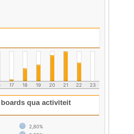
6
17
18
19
20
21
22
23
boards qua activiteit
2,80%