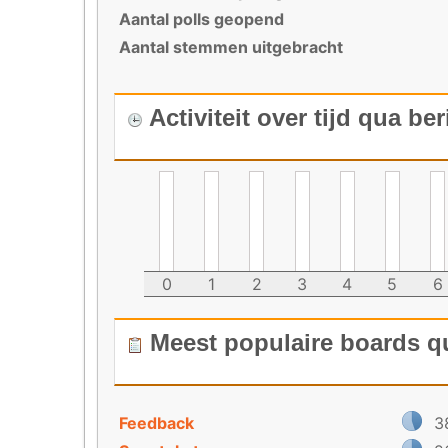
Aantal polls geopend
Aantal stemmen uitgebracht
Activiteit over tijd qua be
0
1
2
3
4
5
6
Meest populaire boards q
Feedback
3