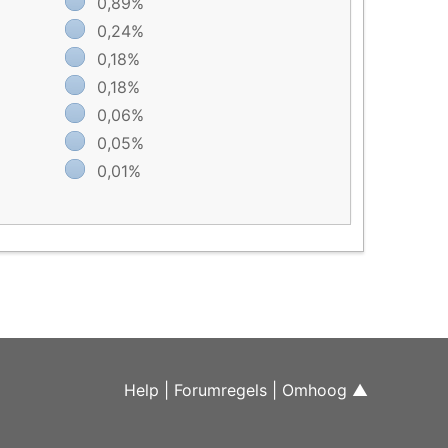
0,89%
0,24%
0,18%
0,18%
0,06%
0,05%
0,01%
Help
|
Forumregels
|
Omhoog ▲