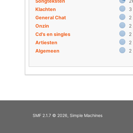
Songteksten
2
Klachten
3
General Chat
2
Onzin
2
Cd's en singles
2
Artiesten
2
Algemeen
2
SMF 2.1.7 © 2026
,
Simple Machines