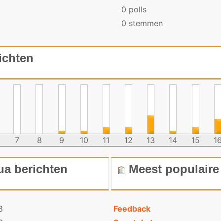
0 polls
0 stemmen
richten
7
8
9
10
11
12
13
14
15
1
ua berichten
Meest populaire 
8
Feedback