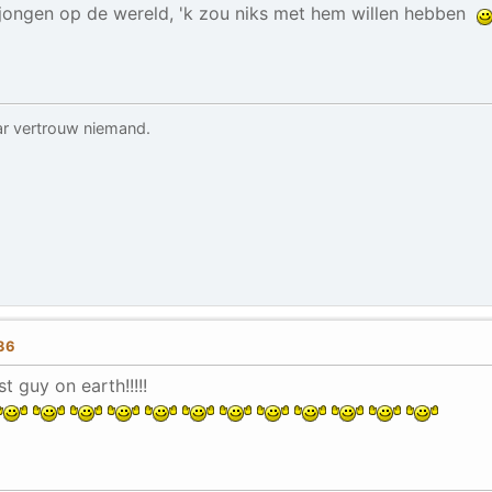
e jongen op de wereld, 'k zou niks met hem willen hebben
r vertrouw niemand.
:36
t guy on earth!!!!!