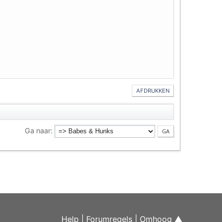
AFDRUKKEN
Ga naar
Help
|
Forumregels
|
Omhoog ▲