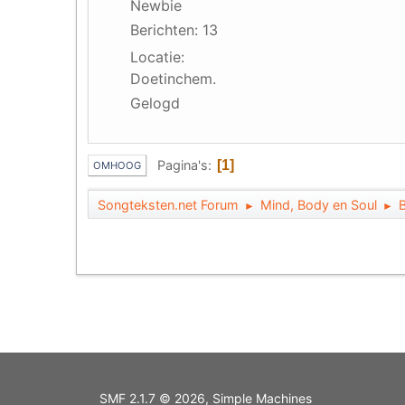
Newbie
Berichten: 13
Locatie:
Doetinchem.
Gelogd
Pagina's
1
OMHOOG
Songteksten.net Forum
Mind, Body en Soul
►
►
SMF 2.1.7 © 2026
,
Simple Machines