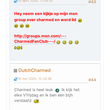
30 april 2005, 17:04:35
#43
Hey neem een kijkje op mijn msn
group over charmed en word lid
http://groups.msn.com/---
CharmedFanClub---/
DutchCharmed
16 mei 2005, 12:34:38
#44
Charmed is heel leuk
Ik kijk het
elke V?rijdag en ik ben een btjh
verslaafd