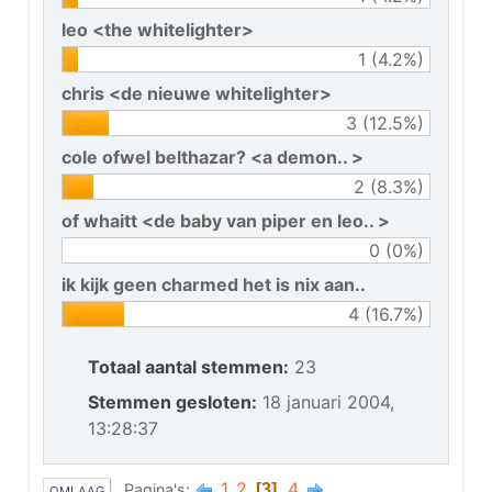
leo <the whitelighter>
1 (4.2%)
chris <de nieuwe whitelighter>
3 (12.5%)
cole ofwel belthazar? <a demon.. >
2 (8.3%)
of whaitt <de baby van piper en leo.. >
0 (0%)
ik kijk geen charmed het is nix aan..
4 (16.7%)
Totaal aantal stemmen:
23
Stemmen gesloten:
18 januari 2004,
13:28:37
1
2
4
Pagina's
3
OMLAAG