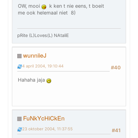
OW, mooi
k ken t nie eens, t boeit
me ook helemaal niet 8)
pRite (L)Loves(L) NAtaliE
wunniieJ
4 april 2004, 19:10:44
#40
Hahaha jaja
FuNkYcHiCkEn
23 oktober 2004, 11:37:55
#41