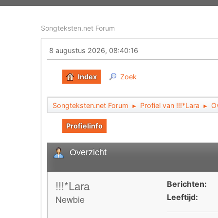
Songteksten.net Forum
8 augustus 2026, 08:40:16
Index
Zoek
Songteksten.net Forum
Profiel van !!!*Lara
O
►
►
Profielinfo
Overzicht
!!!*Lara
Berichten:
Leeftijd:
Newbie