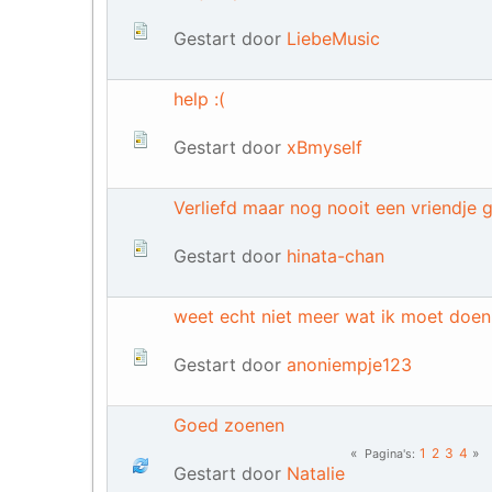
Gestart door
LiebeMusic
help :(
Gestart door
xBmyself
Verliefd maar nog nooit een vriendje g
Gestart door
hinata-chan
weet echt niet meer wat ik moet doen
Gestart door
anoniempje123
Goed zoenen
1
2
3
4
Pagina's
Gestart door
Natalie