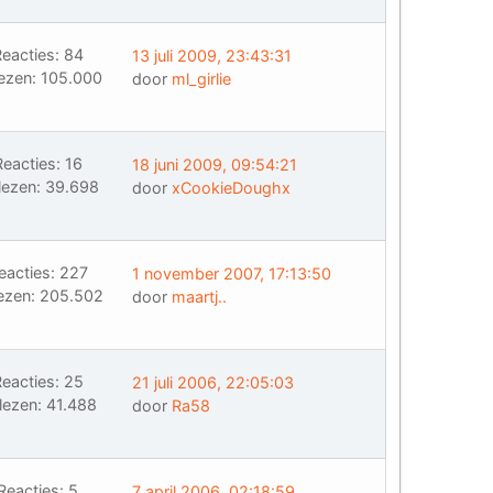
eacties: 84
13 juli 2009, 23:43:31
ezen: 105.000
door
ml_girlie
Reacties: 16
18 juni 2009, 09:54:21
lezen: 39.698
door
xCookieDoughx
eacties: 227
1 november 2007, 17:13:50
ezen: 205.502
door
maartj..
eacties: 25
21 juli 2006, 22:05:03
lezen: 41.488
door
Ra58
Reacties: 5
7 april 2006, 02:18:59