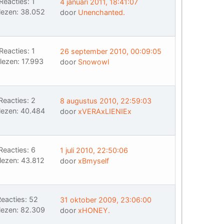
Reacties: 1
4 januari 2011, 18:41:07
lezen: 38.052
door
Unenchanted.
Reacties: 1
26 september 2010, 00:09:05
lezen: 17.993
door
Snowowl
Reacties: 2
8 augustus 2010, 22:59:03
lezen: 40.484
door
xVERAxLIENIEx
Reacties: 6
1 juli 2010, 22:50:06
lezen: 43.812
door
xBmyself
eacties: 52
31 oktober 2009, 23:06:00
lezen: 82.309
door
xHONEY.