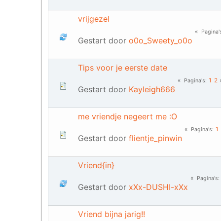
vrijgezel
Pagina'
Gestart door
o0o_Sweety_o0o
Tips voor je eerste date
1
2
Pagina's
Gestart door
Kayleigh666
me vriendje negeert me :O
1
Pagina's
Gestart door
flientje_pinwin
Vriend{in}
Pagina's
Gestart door
xXx-DUSHI-xXx
Vriend bijna jarig!!