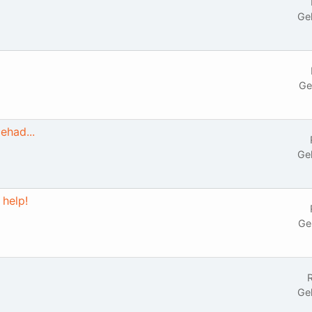
Ge
Ge
ehad...
Ge
 help!
Ge
R
Ge