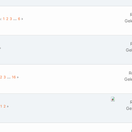
R
1
2
3
...
6
s
Gel
Ge
R
2
3
...
16
Gel
R
1
2
Ge