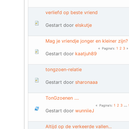
verliefd op beste vriend
Gestart door
elskutje
Mag je vriendje jonger en kleiner zijn?
1
2
3
Pagina's
Gestart door
kaatjuh89
tongzoen-relatie
Gestart door
sharonaaa
TonGzoenen ....
1
2
3
...
Pagina's
Gestart door
wunniieJ
Altijd op de verkeerde vallen...