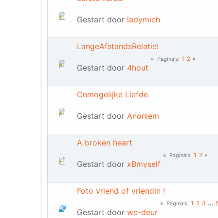
Gestart door
ladymich
LangeAfstandsRelatie!
1
2
Pagina's
Gestart door
4hout
Onmogelijke Liefde
Gestart door
Anoniem
A broken heart
1
2
Pagina's
Gestart door
xBmyself
Foto vriend of vriendin !
1
2
3
...
Pagina's
Gestart door
wc-deur