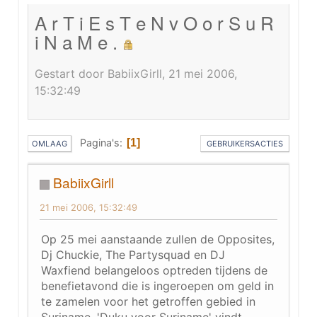
A r T i E s T e N v O o r S u R
i N a M e .
Gestart door BabiixGirll, 21 mei 2006,
15:32:49
Pagina's
1
OMLAAG
GEBRUIKERSACTIES
BabiixGirll
21 mei 2006, 15:32:49
Op 25 mei aanstaande zullen de Opposites,
Dj Chuckie, The Partysquad en DJ
Waxfiend belangeloos optreden tijdens de
benefietavond die is ingeroepen om geld in
te zamelen voor het getroffen gebied in
Suriname. 'Duku voor Suriname' vindt