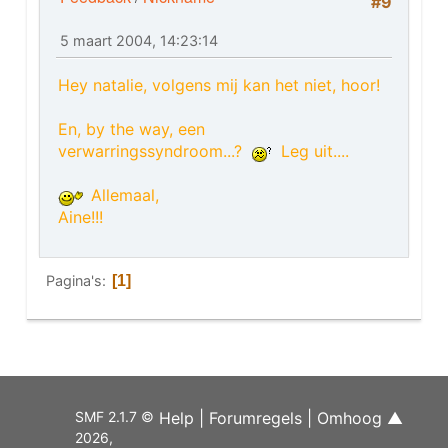
#9
5 maart 2004, 14:23:14
Hey natalie, volgens mij kan het niet, hoor!
En, by the way, een
verwarringssyndroom...?
Leg uit....
Allemaal,
Aine!!!
Pagina's
1
SMF 2.1.7 ©
Help
|
Forumregels
|
Omhoog ▲
2026
,