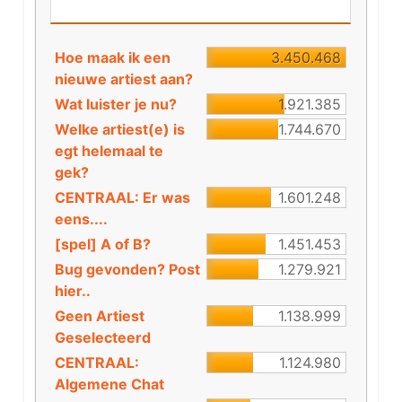
Hoe maak ik een
3.450.468
nieuwe artiest aan?
Wat luister je nu?
1.921.385
Welke artiest(e) is
1.744.670
egt helemaal te
gek?
CENTRAAL: Er was
1.601.248
eens....
[spel] A of B?
1.451.453
Bug gevonden? Post
1.279.921
hier..
Geen Artiest
1.138.999
Geselecteerd
CENTRAAL:
1.124.980
Algemene Chat