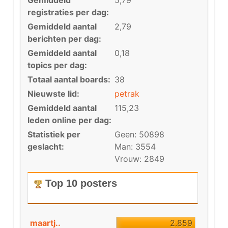
Gemiddeld
5,79
registraties per dag:
Gemiddeld aantal
2,79
berichten per dag:
Gemiddeld aantal
0,18
topics per dag:
Totaal aantal boards:
38
Nieuwste lid:
petrak
Gemiddeld aantal
115,23
leden online per dag:
Statistiek per
Geen: 50898
geslacht:
Man: 3554
Vrouw: 2849
Top 10 posters
maartj..
2.859