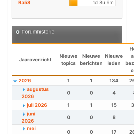
Ra58
1d 8u 6m
Forumhistorie
H
Nieuwe
Nieuwe
Nieuwe
a
Jaaroverzicht
topics
berichten
leden
bez
o
2026
1
1
134
2
augustus
0
0
4
2026
juli 2026
1
1
15
3
juni
0
0
8
2026
mei
0
0
17
2