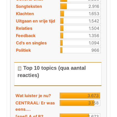
Songteksten
2.916
Klachten
1.653
Uitgaan en vrije tijd
1.542
Relaties
1.504
Feedback
1.356
Cd's en singles
1.094
Politiek
966
Top 10 topics (qua aantal
reacties)
Wat luister je nu?
3.673
CENTRAAL: Er was
3.158
eens....
[spel] A of B?
2.673