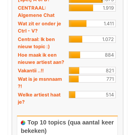
CENTRAAL:
1.919
Algemene Chat
Wat zit er onder je
1.411
Ctrl - V?
Centraal: Ik ben
1.072
nieuw topic :)
Hoe maak ik een
884
nieuwe artiest aan?
Vakantii ..!!
821
Wat is je msnnaam
771
?!
Welke artiest haat
514
je?
Top 10 topics (qua aantal keer
bekeken)