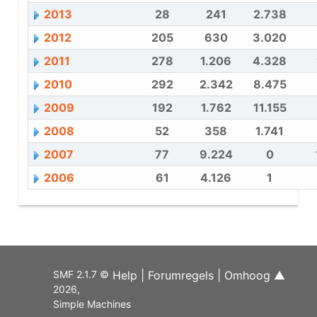
2013
28
241
2.738
2012
205
630
3.020
2011
278
1.206
4.328
2010
292
2.342
8.475
2009
192
1.762
11.155
2008
52
358
1.741
2007
77
9.224
0
2006
61
4.126
1
SMF 2.1.7 ©
Help
|
Forumregels
|
Omhoog ▲
2026
,
Simple Machines