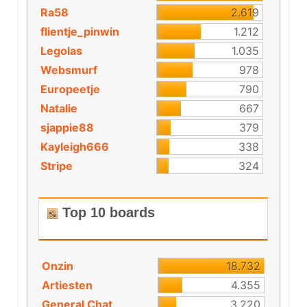
Ra58
2.619
flientje_pinwin
1.212
Legolas
1.035
Websmurf
978
Europeetje
790
Natalie
667
sjappie88
379
Kayleigh666
338
Stripe
324
Top 10 boards
Onzin
18.732
Artiesten
4.355
General Chat
3.220