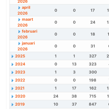
2026
april
0
0
17
2026
maart
0
0
24
1
2026
februari
0
0
18
2026
januari
0
0
31
2026
2025
1
1
327
2
2024
0
13
323
2023
1
3
300
2022
0
0
198
2021
1
17
162
1
2020
24
38
715
2019
10
37
847