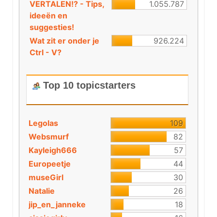
VERTALEN!? - Tips,
1.055.787
ideeën en
suggesties!
Wat zit er onder je
926.224
Ctrl - V?
Top 10 topicstarters
Legolas
109
Websmurf
82
Kayleigh666
57
Europeetje
44
museGirl
30
Natalie
26
jip_en_janneke
18