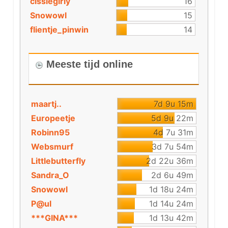
cissiegirly
16
Snowowl
15
flientje_pinwin
14
Meeste tijd online
maartj..
7d 9u 15m
Europeetje
5d 9u 22m
Robinn95
4d 7u 31m
Websmurf
3d 7u 54m
Littlebutterfly
2d 22u 36m
Sandra_O
2d 6u 49m
Snowowl
1d 18u 24m
P@ul
1d 14u 24m
***GINA***
1d 13u 42m