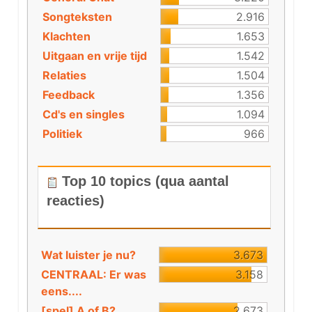
Songteksten
2.916
Klachten
1.653
Uitgaan en vrije tijd
1.542
Relaties
1.504
Feedback
1.356
Cd's en singles
1.094
Politiek
966
Top 10 topics (qua aantal
reacties)
Wat luister je nu?
3.673
CENTRAAL: Er was
3.158
eens....
[spel] A of B?
2.673