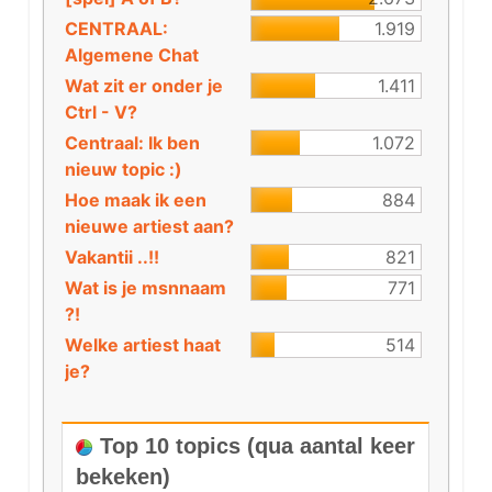
CENTRAAL:
1.919
Algemene Chat
Wat zit er onder je
1.411
Ctrl - V?
Centraal: Ik ben
1.072
nieuw topic :)
Hoe maak ik een
884
nieuwe artiest aan?
Vakantii ..!!
821
Wat is je msnnaam
771
?!
Welke artiest haat
514
je?
Top 10 topics (qua aantal keer
bekeken)