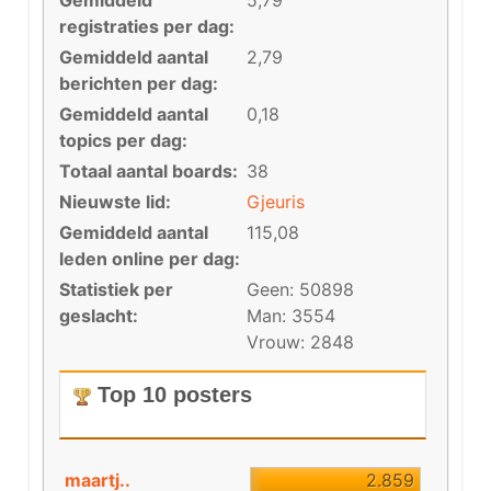
Gemiddeld
5,79
registraties per dag:
Gemiddeld aantal
2,79
berichten per dag:
Gemiddeld aantal
0,18
topics per dag:
Totaal aantal boards:
38
Nieuwste lid:
Gjeuris
Gemiddeld aantal
115,08
leden online per dag:
Statistiek per
Geen: 50898
geslacht:
Man: 3554
Vrouw: 2848
Top 10 posters
maartj..
2.859