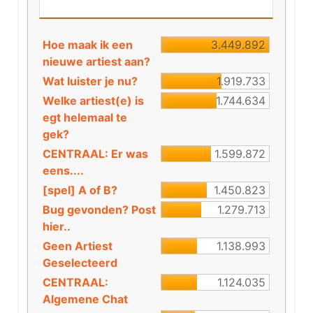
Hoe maak ik een
3.449.892
nieuwe artiest aan?
Wat luister je nu?
1.919.733
Welke artiest(e) is
1.744.634
egt helemaal te
gek?
CENTRAAL: Er was
1.599.872
eens....
[spel] A of B?
1.450.823
Bug gevonden? Post
1.279.713
hier..
Geen Artiest
1.138.993
Geselecteerd
CENTRAAL:
1.124.035
Algemene Chat