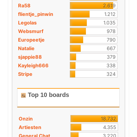
Ra58
2.619
flientje_pinwin
1.212
Legolas
1.035
Websmurf
978
Europeetje
790
Natalie
667
sjappie88
379
Kayleigh666
338
Stripe
324
Top 10 boards
Onzin
18.732
Artiesten
4.355
General Chat
3.220