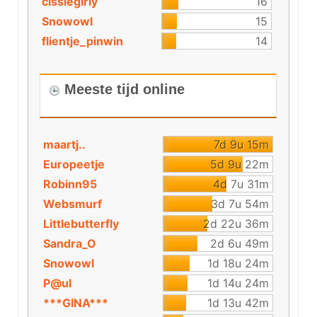
cissiegirly
16
Snowowl
15
flientje_pinwin
14
Meeste tijd online
maartj..
7d 9u 15m
Europeetje
5d 9u 22m
Robinn95
4d 7u 31m
Websmurf
3d 7u 54m
Littlebutterfly
2d 22u 36m
Sandra_O
2d 6u 49m
Snowowl
1d 18u 24m
P@ul
1d 14u 24m
***GINA***
1d 13u 42m