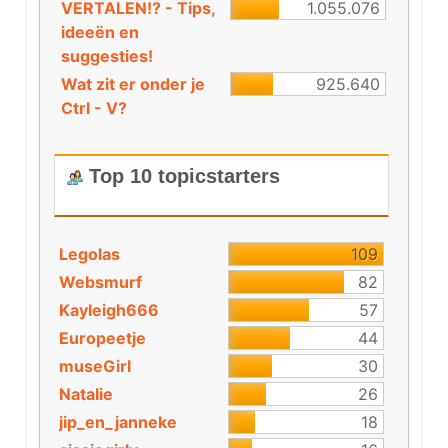
VERTALEN!? - Tips,
1.055.076
ideeën en
suggesties!
Wat zit er onder je
925.640
Ctrl - V?
Top 10 topicstarters
Legolas
109
Websmurf
82
Kayleigh666
57
Europeetje
44
museGirl
30
Natalie
26
jip_en_janneke
18