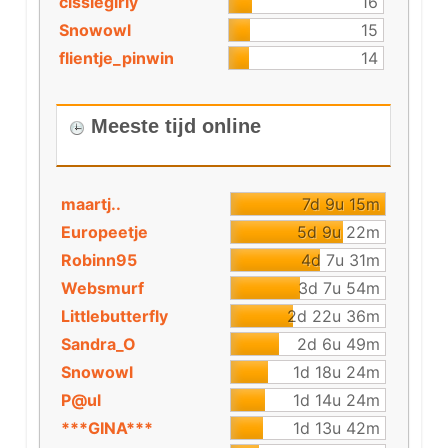
cissiegirly
16
Snowowl
15
flientje_pinwin
14
Meeste tijd online
maartj..
7d 9u 15m
Europeetje
5d 9u 22m
Robinn95
4d 7u 31m
Websmurf
3d 7u 54m
Littlebutterfly
2d 22u 36m
Sandra_O
2d 6u 49m
Snowowl
1d 18u 24m
P@ul
1d 14u 24m
***GINA***
1d 13u 42m