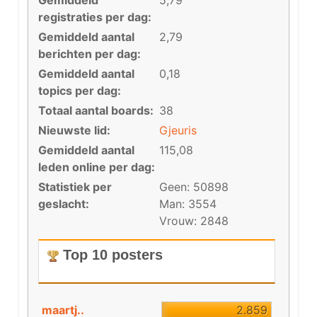
Gemiddeld
5,79
registraties per dag:
Gemiddeld aantal
2,79
berichten per dag:
Gemiddeld aantal
0,18
topics per dag:
Totaal aantal boards:
38
Nieuwste lid:
Gjeuris
Gemiddeld aantal
115,08
leden online per dag:
Statistiek per
Geen: 50898
geslacht:
Man: 3554
Vrouw: 2848
Top 10 posters
maartj..
2.859