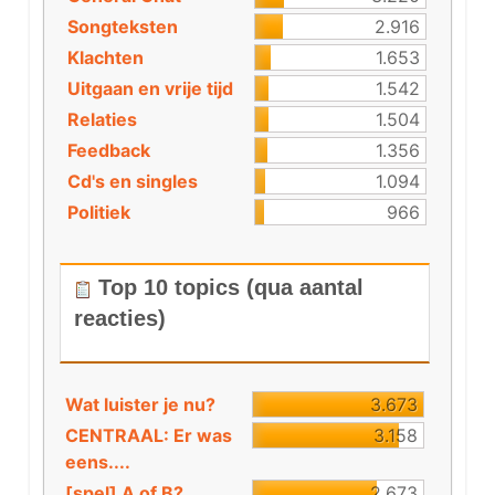
Songteksten
2.916
Klachten
1.653
Uitgaan en vrije tijd
1.542
Relaties
1.504
Feedback
1.356
Cd's en singles
1.094
Politiek
966
Top 10 topics (qua aantal
reacties)
Wat luister je nu?
3.673
CENTRAAL: Er was
3.158
eens....
[spel] A of B?
2.673