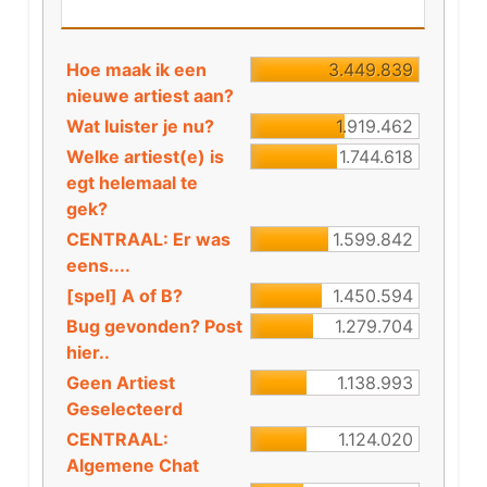
Hoe maak ik een
3.449.839
nieuwe artiest aan?
Wat luister je nu?
1.919.462
Welke artiest(e) is
1.744.618
egt helemaal te
gek?
CENTRAAL: Er was
1.599.842
eens....
[spel] A of B?
1.450.594
Bug gevonden? Post
1.279.704
hier..
Geen Artiest
1.138.993
Geselecteerd
CENTRAAL:
1.124.020
Algemene Chat