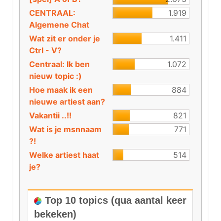
CENTRAAL:
1.919
Algemene Chat
Wat zit er onder je
1.411
Ctrl - V?
Centraal: Ik ben
1.072
nieuw topic :)
Hoe maak ik een
884
nieuwe artiest aan?
Vakantii ..!!
821
Wat is je msnnaam
771
?!
Welke artiest haat
514
je?
Top 10 topics (qua aantal keer
bekeken)