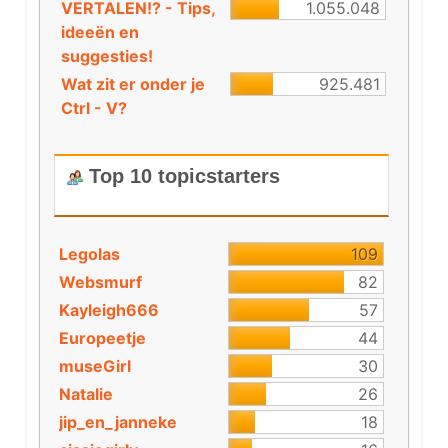
VERTALEN!? - Tips,
1.055.048
ideeën en
suggesties!
Wat zit er onder je
925.481
Ctrl - V?
Top 10 topicstarters
Legolas
109
Websmurf
82
Kayleigh666
57
Europeetje
44
museGirl
30
Natalie
26
jip_en_janneke
18