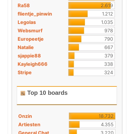
Ra58
2.619
flientje_pinwin
1.212
Legolas
1.035
Websmurf
978
Europeetje
790
Natalie
667
sjappie88
379
Kayleigh666
338
Stripe
324
Top 10 boards
Onzin
18.732
Artiesten
4.355
General Chat
3.220