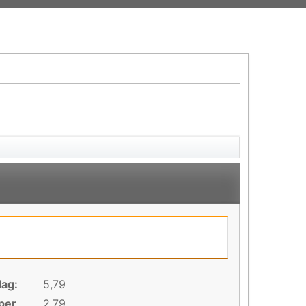
dag:
5,79
per
2,79