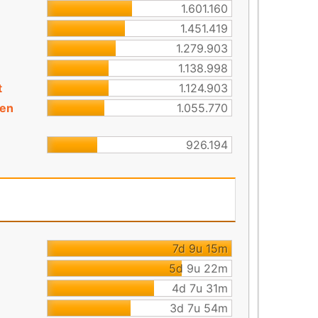
1.601.160
1.451.419
1.279.903
1.138.998
t
1.124.903
 en
1.055.770
926.194
7d 9u 15m
5d 9u 22m
4d 7u 31m
3d 7u 54m