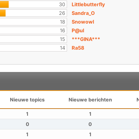
30
Littlebutterfly
26
Sandra_O
18
Snowowl
16
P@ul
15
***GINA***
14
Ra58
Nieuwe topics
Nieuwe berichten
1
1
0
0
1
1