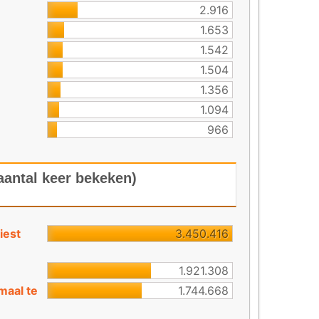
2.916
1.653
1.542
1.504
1.356
1.094
966
aantal keer bekeken)
iest
3.450.416
1.921.308
maal te
1.744.668