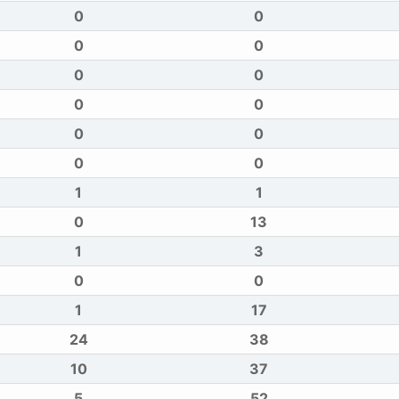
0
0
0
0
0
0
0
0
0
0
0
0
1
1
0
13
1
3
0
0
1
17
24
38
10
37
5
52